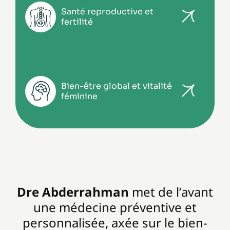
grossesse
Santé reproductive et
Évaluation de la fertilité
fertilité
Suivi post-partum et allaitement
Soutien hormonal après la grossesse
Fatigue, sautes d’humeur, baisse de libido
Gestion du stress, de l’anxiété et du
Bien-être global et vitalité
sommeil
féminine
Conseils de mode de vie et
accompagnement hormonal naturel
Dre Abderrahman
met de l’avant
une médecine préventive et
personnalisée, axée sur le bien-